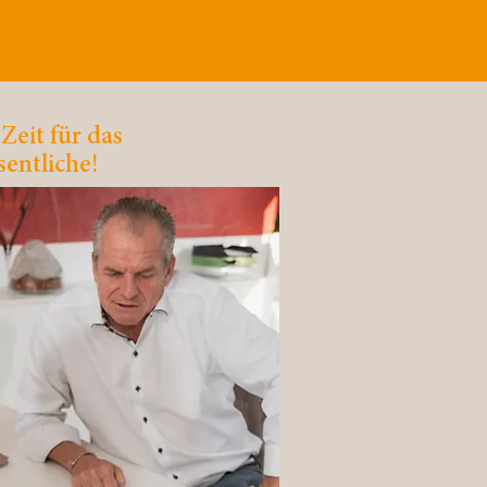
o- &
Zeit für das
entliche!