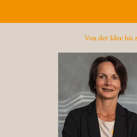
Kreativ, klar st
Werbeauftritt!
Von der Idee bis