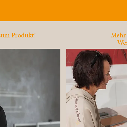
rukturiert & gut organisiert, Ihr Bür
 zum Produkt!
Mehr 
Wes